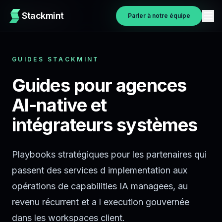
Stackmint
Stackmint
Parler à notre équipe
Parler à notre équipe
GUIDES STACKMINT
Guides pour agences
AI-native et
intégrateurs systèmes
Playbooks stratégiques pour les partenaires qui
passent des services d implementation aux
opérations de capabilities IA managees, au
revenu récurrent et a l execution gouvernée
dans les workspaces client.